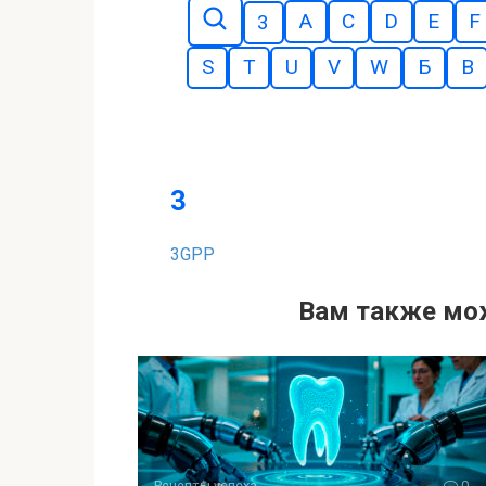
A
C
D
E
F
3
S
T
U
V
W
Б
В
3
3GPP
Вам также мо
Рецепты успеха
0