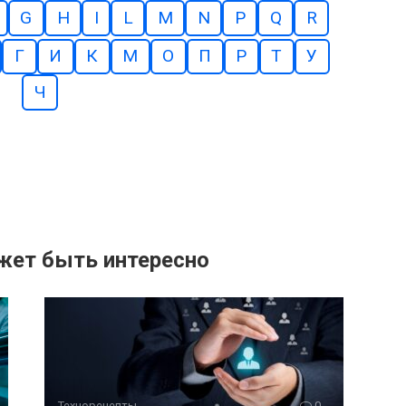
G
H
I
L
M
N
P
Q
R
Г
И
К
М
О
П
Р
Т
У
Ч
жет быть интересно
Технорецепты
0