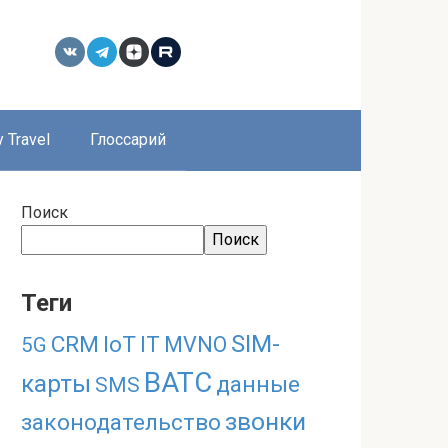
 Travel
Глоссарий
Поиск
Поиск
Теги
SIM-
CRM
IoT
IT
MVNO
5G
ВАТС
карты
данные
SMS
звонки
законодательство