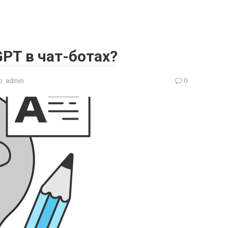
GPT в чат-ботах?
р:
admin
0