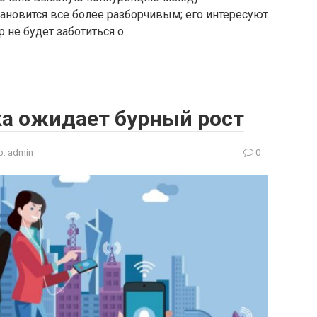
тановится все более разборчивым; его интересуют
 не будет заботиться о
ка ожидает бурный рост
р:
admin
0