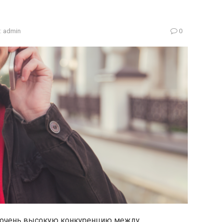
:
admin
0
т очень высокую конкуренцию между