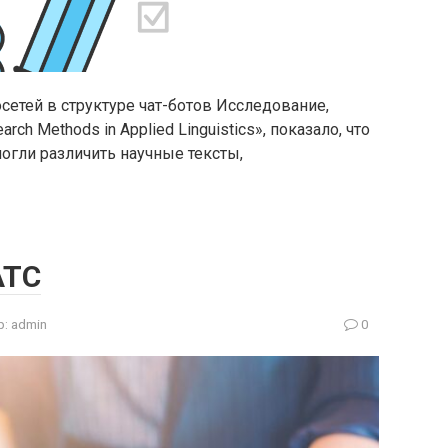
етей в структуре чат-ботов Исследование,
h Methods in Applied Linguistics», показало, что
огли различить научные тексты,
АТС
р:
admin
0