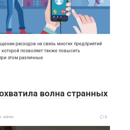
ащении расходов на связь многих предприятий
е которой позволяет также повысить
 при этом различные
хватила волна странных
р:
admin
0