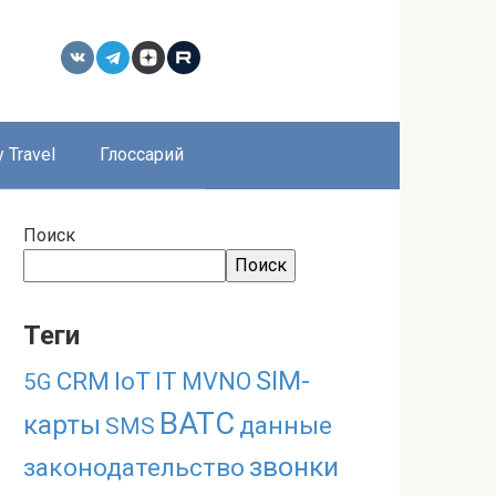
 Travel
Глоссарий
Поиск
Поиск
Теги
SIM-
CRM
IoT
IT
MVNO
5G
ВАТС
карты
данные
SMS
звонки
законодательство