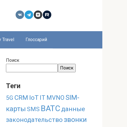
 Travel
Глоссарий
Поиск
Поиск
Теги
SIM-
CRM
IoT
IT
MVNO
5G
ВАТС
карты
данные
SMS
звонки
законодательство