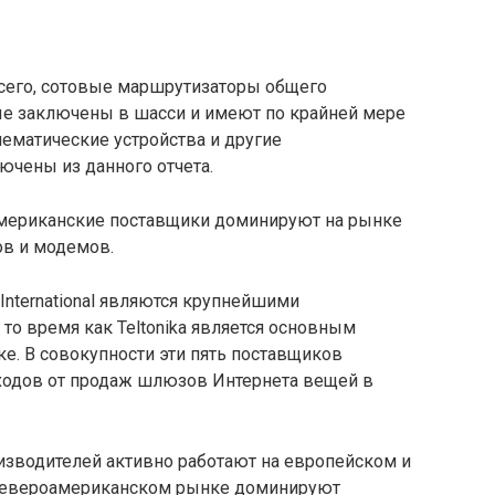
всего, сотовые маршрутизаторы общего
е заключены в шасси и имеют по крайней мере
лематические устройства и другие
ючены из данного отчета.
оамериканские поставщики доминируют на рынке
ов и модемов.
igi International являются крупнейшими
то время как Teltonika является основным
е. В совокупности эти пять поставщиков
ходов от продаж шлюзов Интернета вещей в
изводителей активно работают на европейском и
а североамериканском рынке доминируют