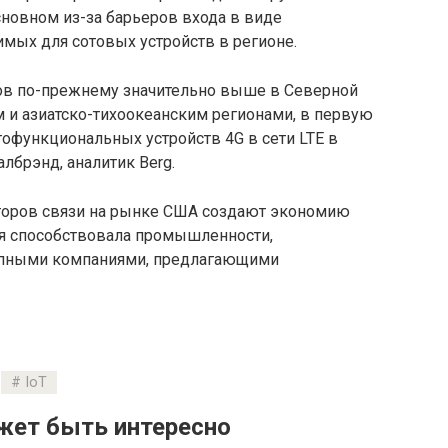
новном из-за барьеров входа в виде
мых для сотовых устройств в регионе.
ов по-прежнему значительно выше в Северной
 и азиатско-тихоокеанским регионами, в первую
гофункциональных устройств 4G в сети LTE в
лбрэнд, аналитик Berg.
аторов связи на рынке США создают экономию
ая способствовала промышленности,
упными компаниями, предлагающими
IoT
жет быть интересно