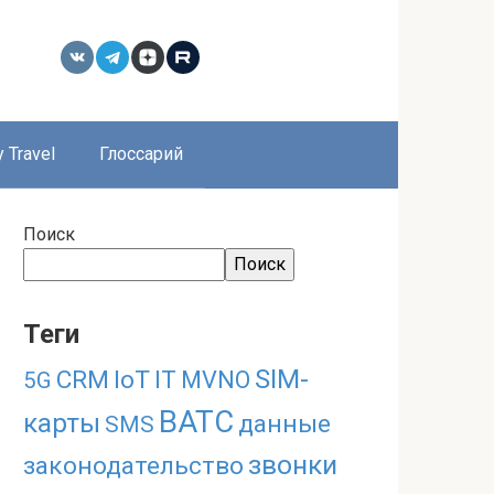
 Travel
Глоссарий
Поиск
Поиск
Теги
SIM-
CRM
IoT
IT
MVNO
5G
ВАТС
карты
данные
SMS
звонки
законодательство