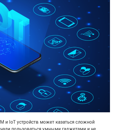
M и IoT устройств может казаться сложной
начали пользоваться умными гаджетами и не