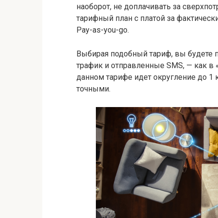
наоборот, не доплачивать за сверхпо
тарифный план с платой за фактическ
Рay-as-you-go.
Выбирая подобный тариф, вы будете п
трафик и отправленные SMS, — как в «
данном тарифе идет округление до 1 
точными.