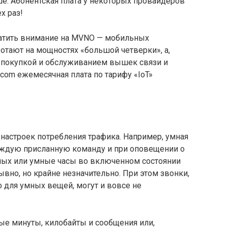
ше. Абонентская плата у некоторых провайдеров
х раз!
ратить внимание на MVNO — мобильных
отают на мощностях «большой четверки», а,
 с покупкой и обслуживанием вышек связи и
ecom ежемесячная плата по тарифу «IoT»
 настроек потребления трафика. Например, умная
каждую присланную команду и при оповещении о
ных или умные часы во включенном состоянии
вно, но крайне незначительно. При этом звонки,
 для умных вещей, могут и вовсе не
ые минуты, килобайты и сообщения или,