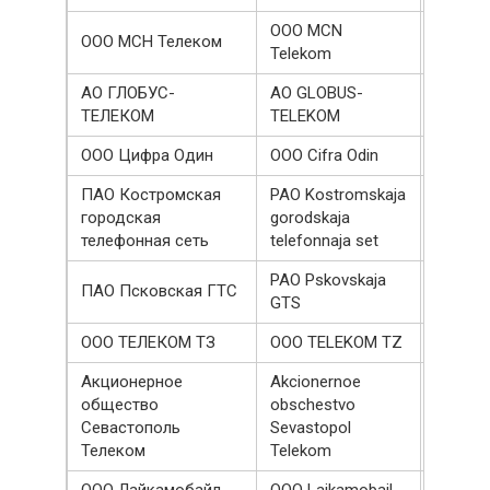
OOO MCN
ООО МСН Телеком
256594
Telekom
АО ГЛОБУС-
AO GLOBUS-
239277
ТЕЛЕКОМ
TELEKOM
ООО Цифра Один
OOO Cifra Odin
238892
ПАО Костромская
PAO Kostromskaja
городская
gorodskaja
237800
телефонная сеть
telefonnaja set
PAO Pskovskaja
ПАО Псковская ГТС
220800
GTS
ООО ТЕЛЕКОМ ТЗ
OOO TELEKOM TZ
208266
Акционерное
Akcionernoe
общество
obschestvo
205514
Севастополь
Sevastopol
Телеком
Telekom