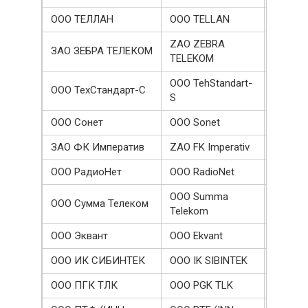
ООО ТЕЛЛАН
OOO TELLAN
126966
ZAO ZEBRA
ЗАО ЗЕБРА ТЕЛЕКОМ
126716
TELEKOM
OOO TehStandart-
ООО ТехСтандарт-С
122960
S
ООО Сонет
OOO Sonet
121000
ЗАО ФК Императив
ZAO FK Imperativ
120000
ООО РадиоНет
OOO RadioNet
116210
OOO Summa
ООО Сумма Телеком
109000
Telekom
ООО Эквант
OOO Ekvant
108911
ООО ИК СИБИНТЕК
OOO IK SIBINTEK
108614
ООО ПГК ТЛК
OOO PGK TLK
105800