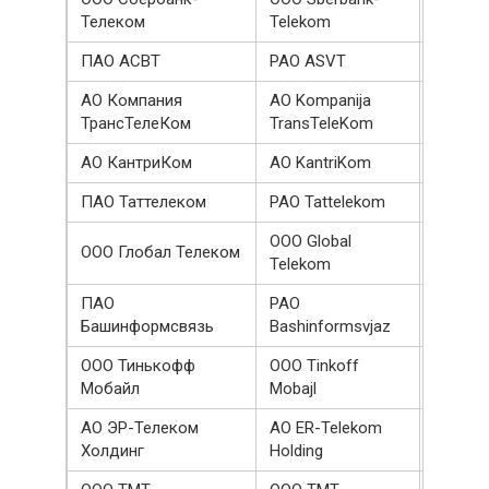
297800
Телеком
Telekom
ПАО АСВТ
PAO ASVT
276687
АО Компания
AO Kompanija
270697
ТрансТелеКом
TransTeleKom
АО КантриКом
AO KantriKom
246555
ПАО Таттелеком
PAO Tattelekom
218424
OOO Global
ООО Глобал Телеком
200530
Telekom
ПАО
PAO
186688
Башинформсвязь
Bashinformsvjaz
ООО Тинькофф
OOO Tinkoff
185000
Мобайл
Mobajl
АО ЭР-Телеком
AO ER-Telekom
162932
Холдинг
Holding