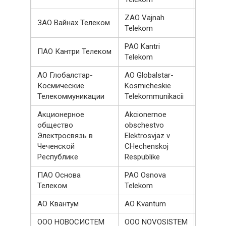
ZAO Vajnah
ЗАО Вайнах Телеком
310001
Telekom
PAO Kantri
ПАО Кантри Телеком
304500
Telekom
АО Глобалстар-
AO Globalstar-
Космические
Kosmicheskie
300000
Телекоммуникации
Telekommunikacii
Акционерное
Akcionernoe
общество
obschestvo
Электросвязь в
Elektrosvjaz v
291834
Чеченской
CHechenskoj
Республике
Respublike
ПАО Основа
PAO Osnova
290000
Телеком
Telekom
АО Квантум
AO Kvantum
283814
ООО НОВОСИСТЕМ
OOO NOVOSISTEM
257890