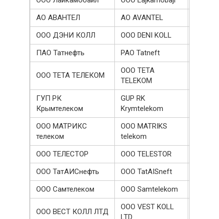
ООО Лайкамобайл
OOO Lajkamobajl
200001
АО АВАНТЕЛ
AO AVANTEL
199540
ООО ДЭНИ КОЛЛ
OOO DENI KOLL
189101
ПАО Татнефть
PAO Tatneft
188000
OOO TETA
ООО ТЕТА ТЕЛЕКОМ
181951
TELEKOM
ГУП РК
GUP RK
170986
Крымтелеком
Krymtelekom
ООО МАТРИКС
OOO MATRIKS
170736
телеком
telekom
ООО ТЕЛЕСТОР
OOO TELESTOR
166499
ООО ТатАИСнефть
OOO TatAISneft
158300
ООО Самтелеком
OOO Samtelekom
153220
OOO VEST KOLL
ООО ВЕСТ КОЛЛ ЛТД
151672
LTD