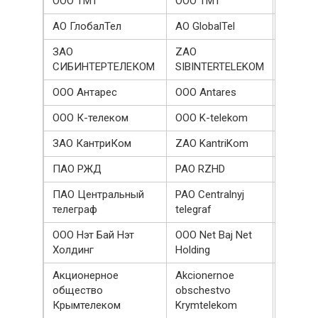
ООО ТМТ
OOO TMT
157099
АО ГлобалТел
AO GlobalTel
151000
ЗАО
ZAO
130000
СИБИНТЕРТЕЛЕКОМ
SIBINTERTELEKOM
ООО Антарес
OOO Antares
100100
ООО К-телеком
OOO K-telekom
100000
ЗАО КантриКом
ZAO KantriKom
965859
ПАО РЖД
PAO RZHD
844206
ПАО Центральный
PAO Centralnyj
724415
телеграф
telegraf
ООО Нэт Бай Нэт
OOO Net Baj Net
621769
Холдинг
Holding
Акционерное
Akcionernoe
общество
obschestvo
601180
Крымтелеком
Krymtelekom