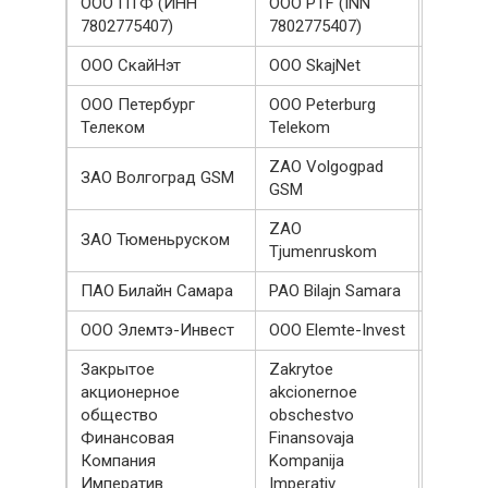
ООО ПТФ (ИНН
OOO PTF (INN
105101
7802775407)
7802775407)
ООО СкайНэт
OOO SkajNet
102151
ООО Петербург
OOO Peterburg
100000
Телеком
Telekom
ZAO Volgogpad
ЗАО Волгогpад GSM
100000
GSM
ZAO
ЗАО Тюменьруском
100000
Tjumenruskom
ПАО Билайн Самара
PAO Bilajn Samara
100000
ООО Элемтэ-Инвест
OOO Elemte-Invest
100000
Закрытое
Zakrytoe
акционерное
akcionernoe
общество
obschestvo
100000
Финансовая
Finansovaja
Компания
Kompanija
Императив
Imperativ