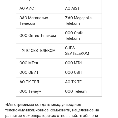
АО АИСТ
AO AIST
97390
ЗАО Мегаполис-
ZAO Megapolis-
97000
Телеком
Telekom
OOO Optik
ООО Оптик Телеком
96143
Telekom
GUPS
ГУПС СЕВТЕЛЕКОМ
93800
SEVTELEKOM
ООО МТел
OOO MTel
92194
ООО ОБИТ
OOO OBIT
91480
АО ТК ТЕЛ
AO TK TEL
91329
ООО Телеум
OOO Teleum
90700
«Мы стремимся создать международное
телекоммуникационное комьюнити, нацеленное на
развитие межоператорских отношений, чтобы они