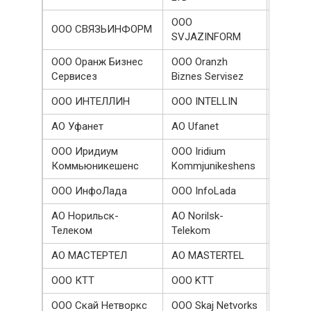
OOO
ООО СВЯЗЬИНФОРМ
151366
SVJAZINFORM
ООО Оранж Бизнес
OOO Oranzh
149562
Сервисез
Biznes Servisez
ООО ИНТЕЛЛИН
OOO INTELLIN
146389
АО Уфанет
AO Ufanet
143606
ООО Иридиум
OOO Iridium
140000
Коммьюникешенс
Kommjunikeshens
ООО ИнфоЛада
OOO InfoLada
135150
АО Норильск-
AO Norilsk-
134862
Телеком
Telekom
АО МАСТЕРТЕЛ
AO MASTERTEL
133539
ООО КТТ
OOO KTT
130481
ООО Скай Нетворкс
OOO Skaj Netvorks
130000