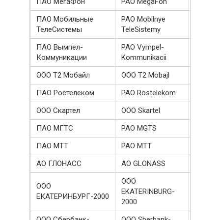
ПАО МегаФон
PAO MegaFon
194418
ПАО Мобильные
PAO Mobilnye
185111
ТелеСистемы
TeleSistemy
ПАО Вымпел-
PAO Vympel-
146521
Коммуникации
Kommunikacii
ООО Т2 Мобайл
OOO T2 Mobajl
109065
ПАО Ростелеком
PAO Rostelekom
706338
ООО Скартел
OOO Skartel
149268
ПАО МГТС
PAO MGTS
746677
ПАО МТТ
PAO MTT
689551
АО ГЛОНАСС
AO GLONASS
543650
OOO
ООО
EKATERINBURG-
445120
ЕКАТЕРИНБУРГ-2000
2000
ООО Сбербанк-
OOO Sberbank-