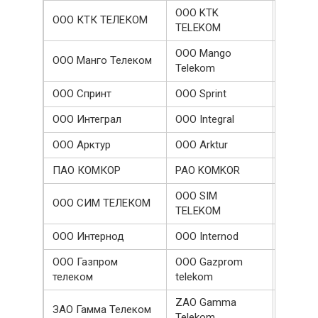
OOO KTK
ООО КТК ТЕЛЕКОМ
600101
TELEKOM
OOO Mango
ООО Манго Телеком
560330
Telekom
ООО Спринт
OOO Sprint
532970
ООО Интеграл
OOO Integral
500000
ООО Арктур
OOO Arktur
500000
ПАО КОМКОР
PAO KOMKOR
400092
OOO SIM
ООО СИМ ТЕЛЕКОМ
400001
TELEKOM
ООО Интернод
OOO Internod
372170
ООО Газпром
OOO Gazprom
347959
телеком
telekom
ZAO Gamma
ЗАО Гамма Телеком
315870
Telekom