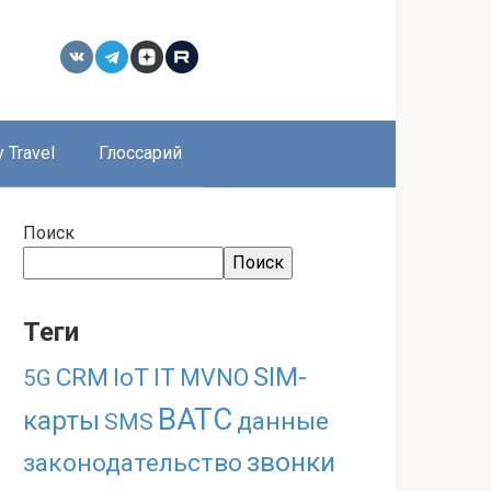
 Travel
Глоссарий
Поиск
Поиск
Теги
SIM-
CRM
IoT
IT
MVNO
5G
ВАТС
карты
данные
SMS
звонки
законодательство