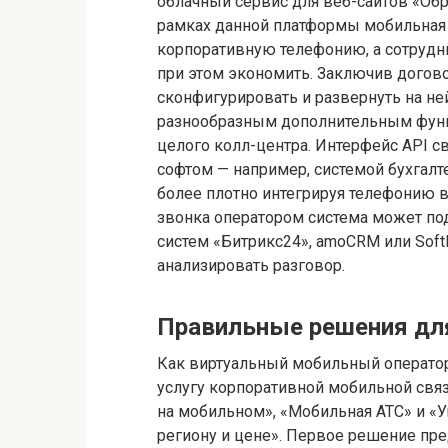
облачный сервис для веб-сайтов «Обр
рамках данной платформы мобильная
корпоративную телефонию, а сотрудн
при этом экономить. Заключив догово
сконфигурировать и развернуть на не
разнообразным дополнительным функ
целого колл-центра. Интерфейс API 
софтом — например, системой бухгалт
более плотно интегрируя телефонию 
звонка оператором система может под
систем «Битрикс24», amoCRM или Soft
анализировать разговор.
Правильные решения дл
Как виртуальный мобильный операто
услугу корпоративной мобильной свя
на мобильном», «Мобильная АТС» и «
региону и цене». Первое решение пр