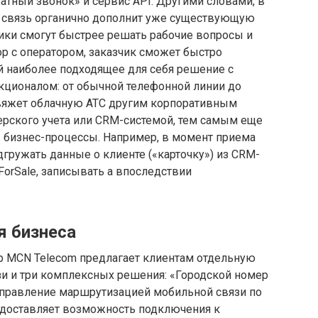
атный звонок» и сервис API. Другими словами, в
 связь органично дополнит уже существующую
ики смогут быстрее решать рабочие вопросы и
р с оператором, заказчик сможет быстро
й наиболее подходящее для себя решение с
ционалом: от обычной телефонной линии до
свяжет облачную АТС другим корпоративным
ерского учета или CRM-системой, тем самым еще
в бизнес-процессы. Например, в момент приема
гружать данные о клиенте («карточку») из CRM-
ForSale, записывать а впоследствии
я бизнеса
р MCN Telecom предлагает клиентам отдельную
зи и три комплексных решения: «Городской номер
Управление маршрутизацией мобильной связи по
едоставляет возможность подключения к