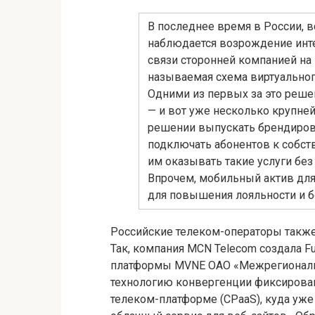
В последнее время в России, 
наблюдается возрождение инт
связи сторонней компанией на 
называемая схема виртуальног
Одними из первых за это реш
— и вот уже несколько крупне
решении выпускать брендиров
подключать абонентов к собст
им оказывать такие услуги бе
Впрочем, мобильный актив для
для повышения лояльности и б
Российские телеком-операторы также 
Так, компания MCN Telecom создала Fu
платформы MVNE ОАО «Межрегиональн
технологию конвергенции фиксирован
телеком-платформе (CPaaS), куда уже