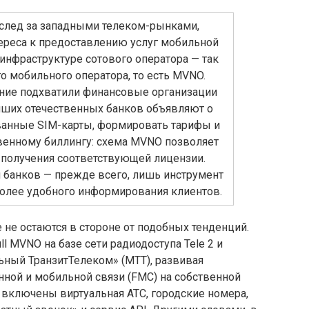
вслед за западными телеком-рынками,
ереса к предоставлению услуг мобильной
инфраструктуре сотового оператора — так
о мобильного оператора, то есть MVNO.
ение подхватили финансовые организации
йших отечественных банков объявляют о
анные SIM-карты, формировать тарифы и
венному биллингу: схема MVNO позволяет
з получения соответствующей лицензии.
 банков — прежде всего, лишь инструмент
олее удобного информирования клиентов.
не остаются в стороне от подобных тенденций.
ll MVNO на базе сети радиодоступа Tele 2 и
ый ТранзитТелеком» (МТТ), развивая
ной и мобильной связи (FMC) на собственной
 включены виртуальная АТС, городские номера,