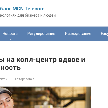
блог MCN Telecom
нологиях для бизнеса и людей
Новости
Регулирование
Исследования
Easy
ы на колл-центр вдвое и
вность
епты
Автор:
admin