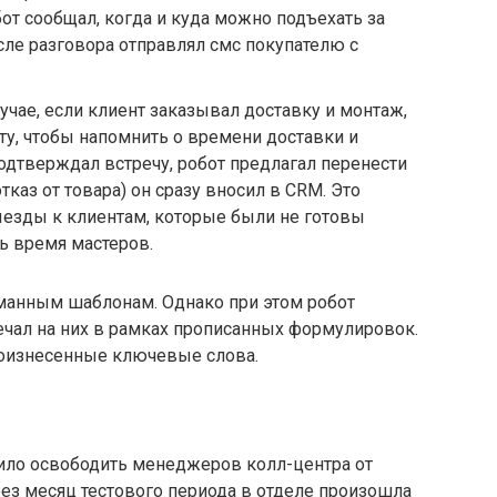
от сообщал, когда и куда можно подъехать за
сле разговора отправлял смс покупателю с
лучае, если клиент заказывал доставку и монтаж,
ту, чтобы напомнить о времени доставки и
подтверждал встречу, робот предлагал перенести
тказ от товара) он сразу вносил в CRM. Это
ыезды к клиентам, которые были не готовы
ть время мастеров.
уманным шаблонам. Однако при этом робот
ечал на них в рамках прописанных формулировок.
произнесенные ключевые слова.
ило освободить менеджеров колл-центра от
ез месяц тестового периода в отделе произошла