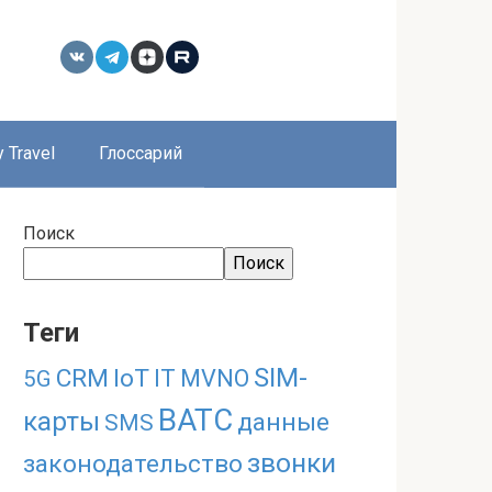
 Travel
Глоссарий
Поиск
Поиск
Теги
SIM-
CRM
IoT
IT
MVNO
5G
ВАТС
карты
данные
SMS
звонки
законодательство