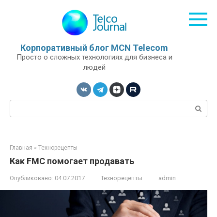
Перейти
к
контенту
Корпоративный блог MCN Telecom
Просто о сложных технологиях для бизнеса и
людей
Поиск:
Главная
»
Технорецепты
Как FMC помогает продавать
Опубликовано:
04.07.2017
Технорецепты
admin