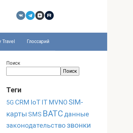
 Travel
Глоссарий
Поиск
Поиск
Теги
SIM-
CRM
IoT
IT
MVNO
5G
ВАТС
карты
данные
SMS
звонки
законодательство