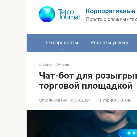
Перейти
Корпоративный 
к
контенту
Просто о сложных тех
Технорецепты
Рецепты успеха
Главная
»
Жизнь
Чат-бот для розыгры
торговой площадкой
Опубликовано:
05.08.2024
Рубрика:
Жизнь