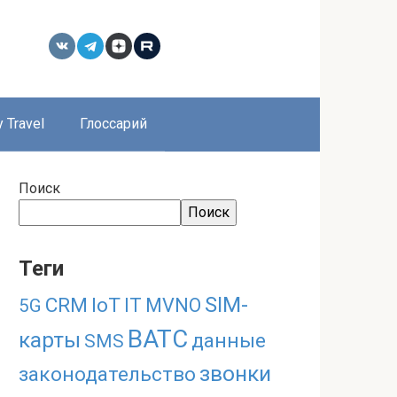
 Travel
Глоссарий
Поиск
Поиск
Теги
SIM-
CRM
IoT
IT
MVNO
5G
ВАТС
карты
данные
SMS
звонки
законодательство