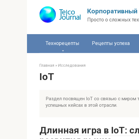
Перейти
Корпоративный 
к
контенту
Просто о сложных тех
Технорецепты
Рецепты успеха
Главная
»
Исследования
IoT
Раздел посвящен IoT со связью с миром 
успешных кейсах в этой отрасли.
Длинная игра в IoT: 